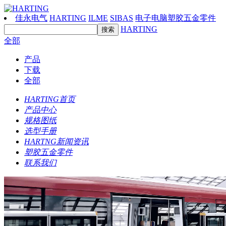
佳永电气
HARTING
ILME
SIBAS
电子电脑塑胶五金零件
HARTING
全部
产品
下载
全部
HARTING首页
产品中心
规格图纸
选型手册
HARTNG新闻资讯
塑胶五金零件
联系我们