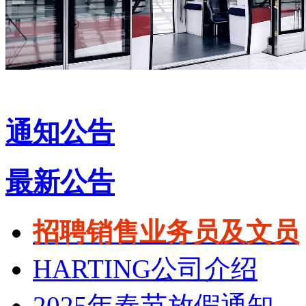
通知公告
最新公告
招聘销售业务员及文员
HARTING公司介绍
2025年春节放假通知