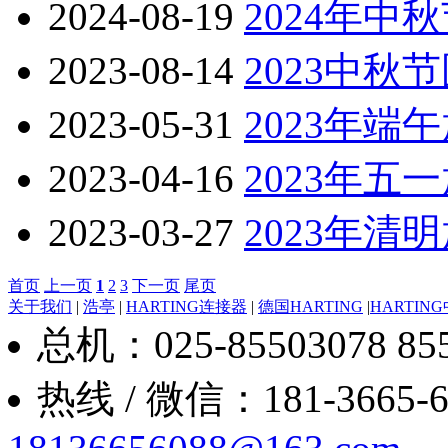
2024-08-19
2024年中
2023-08-14
2023中
2023-05-31
2023年端
2023-04-16
2023年五
2023-03-27
2023年清
首页
上一页
1
2
3
下一页
尾页
关于我们
|
浩亭
|
HARTING连接器
|
德国HARTING
|
HARTIN
总机：025-85503078 8550
热线 / 微信：181-3665-6088