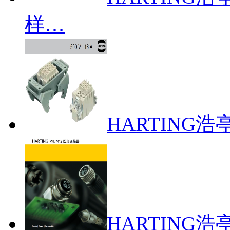
样…
HARTING
HARTING