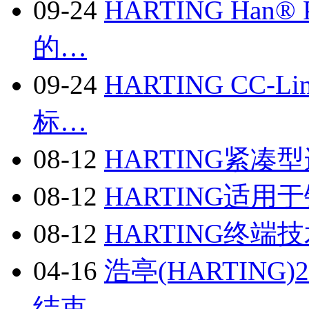
09-24
HARTING Han
的…
09-24
HARTING CC-Li
标…
08-12
HARTING紧凑
08-12
HARTING适
08-12
HARTING终端
04-16
浩亭(HARTIN
结束