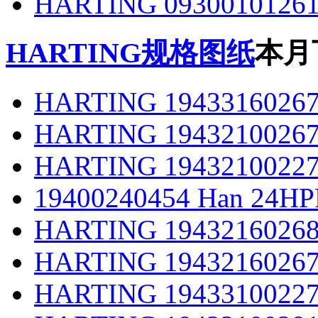
HARTING 0930010126
HARTING规格图纸
本月
HARTING 1943316026
HARTING 1943210026
HARTING 1943210022
19400240454 Han 24HP
HARTING 1943216026
HARTING 1943216026
HARTING 1943310022