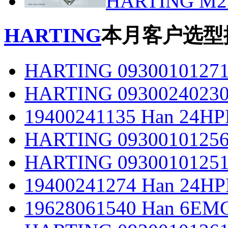
HARTING M23 
HARTING
本月客户选型
HARTING 0930010127
HARTING 0930024023
19400241135 Han 24H
HARTING 0930010125
HARTING 0930010125
19400241274 Han 24H
19628061540 Han 6E