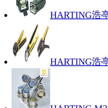
HARTING浩
HARTING