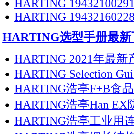
HARTING 1943210029
HARTING 1943216022
HARTING
选型手册最新
HARTING 2021年
HARTING Selection Gu
HARTING浩亭F+B
HARTING浩亭Han 
HARTING浩亭工业用