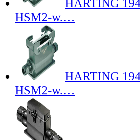
HARTING 1943
HSM2-w.…
HARTING 1943
HSM2-w.…