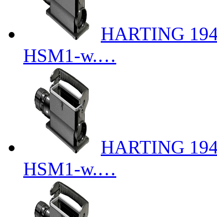
HARTING 1943
HSM1-w.…
HARTING 1943
HSM1-w.…