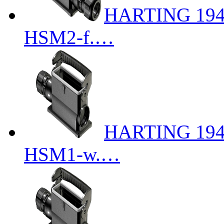
HARTING 1943
HSM2-f.…
HARTING 1943
HSM1-w.…