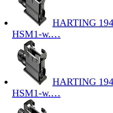
HARTING 1943
HSM1-w.…
HARTING 1943
HSM1-w.…