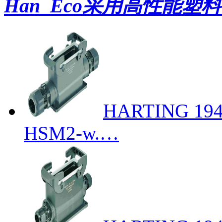
Han_Eco采用高性能塑
HARTING 1943
HSM2-w.…