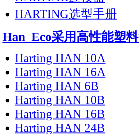
HARTING选型手册
Han_Eco采用高性能塑
Harting HAN 10A
Harting HAN 16A
Harting HAN 6B
Harting HAN 10B
Harting HAN 16B
Harting HAN 24B