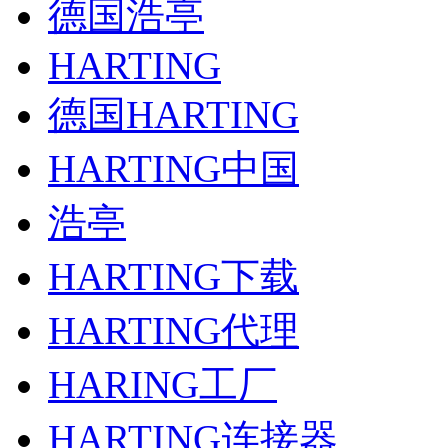
德国浩亭
HARTING
德国HARTING
HARTING中国
浩亭
HARTING下载
HARTING代理
HARING工厂
HARTING连接器