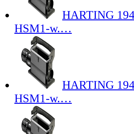
HARTING 1943
HSM1-w.…
HARTING 1943
HSM1-w.…