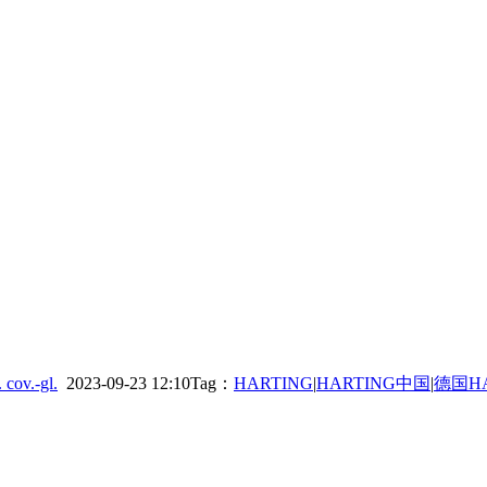
ov.-gl.
2023-09-23 12:10
Tag：
HARTING
|
HARTING中国
|
德国HA