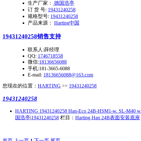
生产厂家：
德国浩亭
订 货 号:
19431240258
规格型号:
19431240258
产品来源：
Harting中国
19431240258
销售支持
联系人:薛经理
QQ:
1746718558
微信:
18136656088
手机:181-3665-6088
E-mail:
18136656088@163.com
您现在的位置：
HARTING
>>
19431240258
19431240258
HARTING 19431240258 Han-Eco 24B-HSM1-w. SL-M40 w. c
国浩亭
|
19431240258
栏目：
Harting Han 24B表面安装底座
首页
上一页
1
下一页
尾页