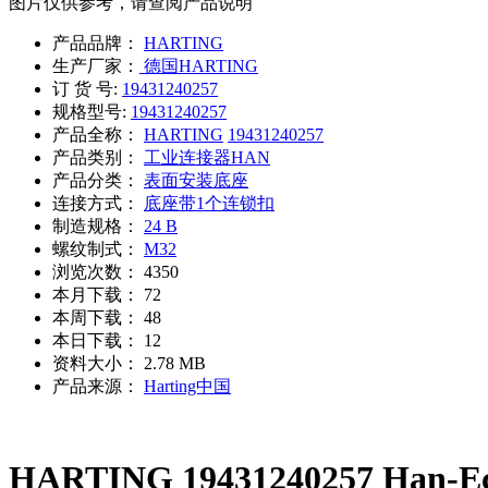
图片仅供参考，请查阅产品说明
产品品牌：
HARTING
生产厂家：
德国HARTING
订 货 号:
19431240257
规格型号:
19431240257
产品全称：
HARTING
19431240257
产品类别：
工业连接器HAN
产品分类：
表面安装底座
连接方式：
底座带1个连锁扣
制造规格：
24 B
螺纹制式：
M32
浏览次数：
4350
本月下载：
72
本周下载：
48
本日下载：
12
资料大小：
2.78 MB
产品来源：
Harting中国
HARTING 19431240257 Han-Eco