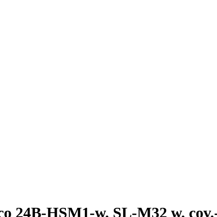
 24B-HSM1-w. SL-M32 w. cov.-