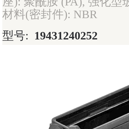
座): 聚酰胺 (PA), 强化
材料(密封件): NBR
型号:
19431240252