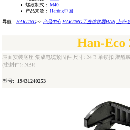
螺纹制式：
M40
产品来源：
Harting中国
导航：
HARTING
>>
产品中心
HARTING工业连接器HAN
上壳/
Han-Eco 
表面安装底座 集成电缆紧固件 尺寸: 24 B 单锁扣 聚酰胺 (P
(密封件): NBR
型号:
19431240253