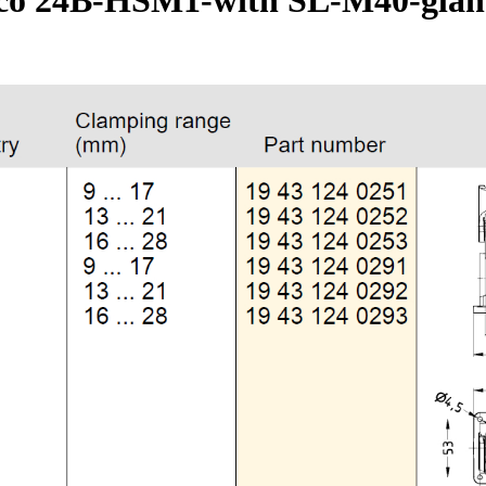
o 24B-HSM1-with SL-M40-glan