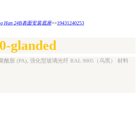
ing Han 24B表面安装底座
>>
19431240253
0-glanded
聚酰胺 (PA), 强化型玻璃光纤 RAL 9005（乌黑） 材料