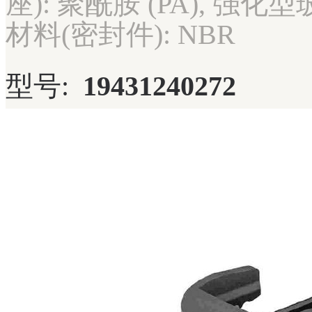
座): 聚酰胺 (PA), 强化
材料(密封件): NBR
型号:
19431240272