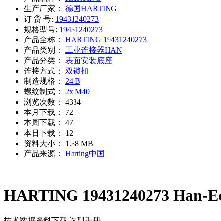
生产厂家：
德国HARTING
订 货 号:
19431240273
规格型号:
19431240273
产品全称：
HARTING
19431240273
产品类别：
工业连接器HAN
产品分类：
表面安装底座
连接方式：
双锁扣
制造规格：
24 B
螺纹制式：
2x M40
浏览次数：
4334
本月下载：
72
本周下载：
47
本日下载：
12
资料大小：
1.38 MB
产品来源：
Harting中国
HARTING 19431240273 Han-Ec
技术数据
资料下载
选型手册