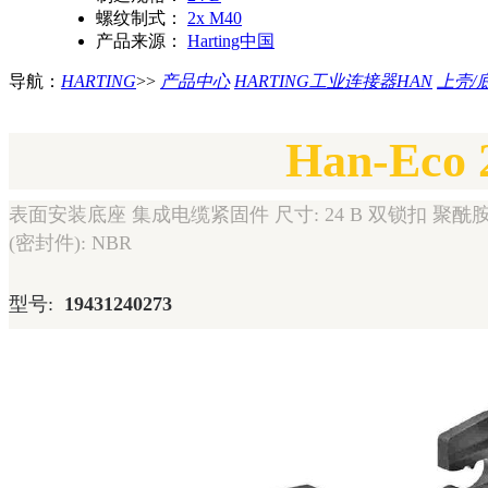
螺纹制式：
2x M40
产品来源：
Harting中国
导航：
HARTING
>>
产品中心
HARTING工业连接器HAN
上壳/
Han-Eco 
表面安装底座 集成电缆紧固件 尺寸: 24 B 双锁扣 聚酰胺 (P
(密封件): NBR
型号:
19431240273