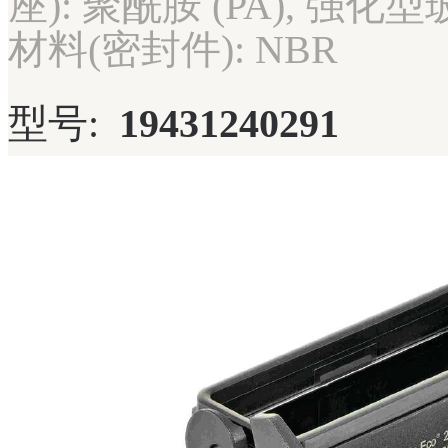
座): 聚酰胺 (PA), 强化
材料(密封件): NBR
型号:
19431240291